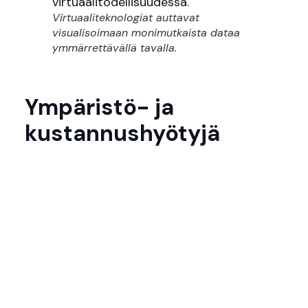
Virtuaaliteknologiat auttavat
visualisoimaan monimutkaista dataa
ymmärrettävällä tavalla.
Ympäristö- ja
kustannushyötyjä
Tuotantoprosessien 3D-mallinnus ja
prototyyppien rakentaminen
virtuaalitodellisuudessa ovat
kestäviä tapoja
vähentää lääketeollisuuden ympäristökuormaa
ja säästää aikaa ja kustannuksia. Myös
lääketieteellisten tutkimusten siirtäminen
soveltuvin osin virtuaalitodellisuuteen auttaa
pienentämään esimerkiksi matkustamiseen
liittyvää hiilijalanjälkeä. AR-teknologia