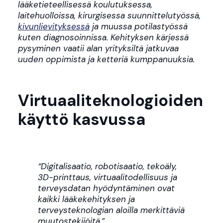
lääketieteellisessä koulutuksessa,
laitehuolloissa, kirurgisessa suunnittelutyössä,
kivunlievityksessä
ja muussa potilastyössä
kuten diagnosoinnissa. Kehityksen kärjessä
pysyminen vaatii alan yrityksiltä jatkuvaa
uuden oppimista ja ketteriä kumppanuuksia.
Virtuaaliteknologioiden
käyttö kasvussa
“Digitalisaatio, robotisaatio, tekoäly,
3D-printtaus, virtuaalitodellisuus ja
terveysdatan hyödyntäminen ovat
kaikki lääkekehityksen ja
terveysteknologian aloilla merkittäviä
muutostekijöitä.”