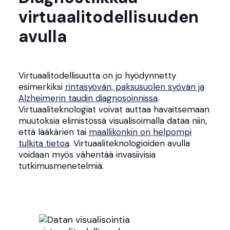
virtuaalitodellisuuden
avulla
Virtuaalitodellisuutta on jo hyödynnetty
esimerkiksi
rintasyövän, paksusuolen syövän ja
Alzheimerin taudin diagnosoinnissa
.
Virtuaaliteknologiat voivat auttaa havaitsemaan
muutoksia elimistössä visualisoimalla dataa niin,
että lääkärien tai
maallikonkin on helpompi
tulkita tietoa
. Virtuaaliteknologioiden avulla
voidaan myös vähentää invasiivisia
tutkimusmenetelmiä.