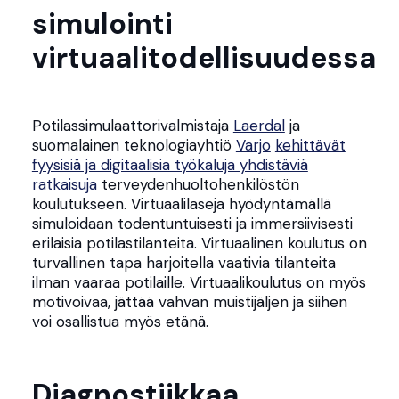
simulointi
virtuaalitodellisuudessa
Potilassimulaattorivalmistaja
Laerdal
ja
suomalainen teknologiayhtiö
Varjo
kehittävät
fyysisiä ja digitaalisia työkaluja yhdistäviä
ratkaisuja
terveydenhuoltohenkilöstön
koulutukseen. Virtuaalilaseja hyödyntämällä
simuloidaan todentuntuisesti ja immersiivisesti
erilaisia potilastilanteita. Virtuaalinen koulutus on
turvallinen tapa harjoitella vaativia tilanteita
ilman vaaraa potilaille. Virtuaalikoulutus on myös
motivoivaa, jättää vahvan muistijäljen ja siihen
voi osallistua myös etänä.
Diagnostiikkaa